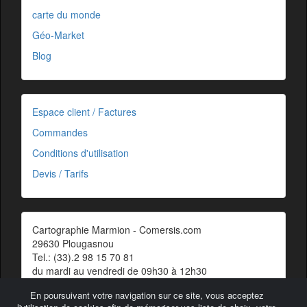
carte du monde
Géo-Market
Blog
Espace client / Factures
Commandes
Conditions d'utilisation
Devis / Tarifs
Cartographie Marmion - Comersis.com
29630 Plougasnou
Tel.: (33).2 98 15 70 81
du mardi au vendredi de 09h30 à 12h30
Siret : 387 676 828 00057
En poursuivant votre navigation sur ce site, vous acceptez
Contact