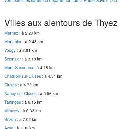
Voir toutes les cartes du département de la Haute-Savoie (74)
Villes aux alentours de Thyez
Marnaz
: à 2.29 km
Marignier
: à 2.43 km
Vougy
: à 2.81 km
Scionzier
: à 3.18 km
Mont-Saxonnex
: à 4.18 km
Châtillon-sur-Cluses
: à 4.54 km
Cluses
: à 4.73 km
Nancy-sur-Cluses
: à 5.56 km
Taninges
: à 6.15 km
Mieussy
: à 6.33 km
Brizon
: à 7.02 km
Ayse
: à 7.02 km