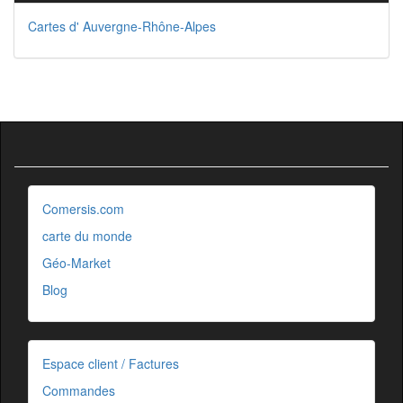
Cartes d' Auvergne-Rhône-Alpes
Comersis.com
carte du monde
Géo-Market
Blog
Espace client / Factures
Commandes