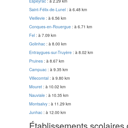
Espeyrac
: à 2.29 km
Saint-Félix-de-Lunel
: à 6.48 km
Vieillevie
: à 6.56 km
Conques-en-Rouergue
: à 6.71 km
Fel
: à 7.09 km
Golinhac
: à 8.00 km
Entraygues-sur-Truyère
: à 8.02 km
Pruines
: à 8.67 km
Campuac
: à 9.35 km
Villecomtal
: à 9.80 km
Mouret
: à 10.02 km
Nauviale
: à 10.35 km
Montsalvy
: à 11.29 km
Junhac
: à 12.00 km
Établissements scolaires