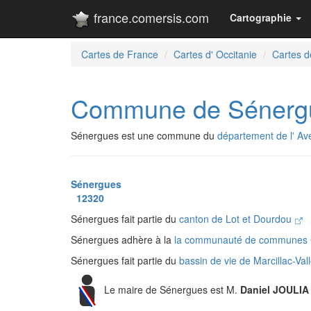
france.comersis.com
Cartographie
Cartes de France
Cartes d' Occitanie
Cartes d
Commune de Sénerg
Sénergues est une commune du
département de l' Av
Sénergues
12320
Sénergues fait partie du
canton de Lot et Dourdou
Sénergues adhère à la
la communauté de communes 
Sénergues fait partie du
bassin de vie de Marcillac-Val
Le maire de Sénergues est M.
Daniel JOULIA