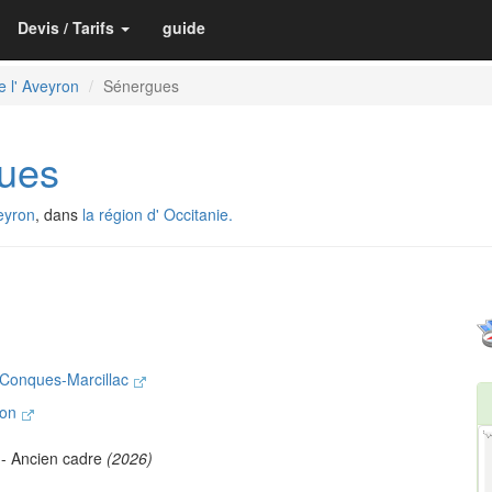
Devis / Tarifs
guide
e l' Aveyron
Sénergues
ues
eyron
, dans
la région d' Occitanie.
Conques-Marcillac
lon
- Ancien cadre
(2026)