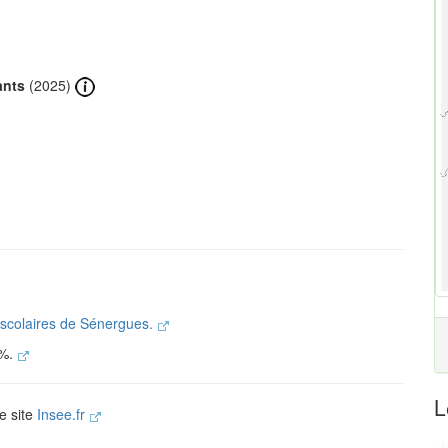
ants
(2025)
s scolaires de Sénergues.
 %.
L
le site
Insee.fr