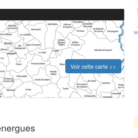
Vo
Voir cette carte >>
Sénergues