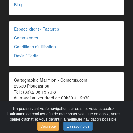
Blog
Espace client / Factures
Commandes
Conditions d'utilisation
Devis / Tarifs
Cartographie Marmion - Comersis.com
29630 Plougasnou
Tel.: (33).2 98 15 70 81
du mardi au vendredi de 09h30 à 12h30
Siret : 387 676 828 00057
En poursuivant votre navigation sur ce site, vous acceptez
Contact
l'utilisation de cookies afin de mémoriser vos liste de choix, votre
panier d'achat et vous garantir la meilleure navigation possible.
J'accepte
En savoir plus