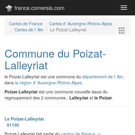
france.comersis.com
Toggl
navig
Cartes de France
Cartes d' Auvergne-Rhône-Alpes
Cartes de l' Ain
Le Poizat-Lalleyriat
Commune du Poizat-
Lalleyriat
le Poizat-Lalleyriat est une commune du
département de l' Ain
,
dans
la région d' Auvergne-Rhône-Alpes.
Poizat-Lalleyriat
est une commune nouvelle issue du
regroupement des 2 communes :
Lalleyriat
et
le Poizat
.
Le Poizat-Lalleyriat
01130
Poizat-Lalleyriat fait partie du
canton de Nantua