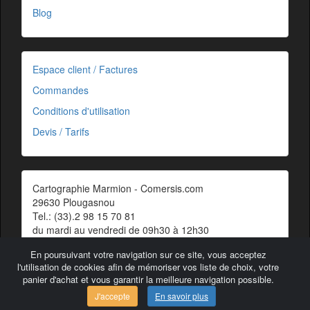
Blog
Espace client / Factures
Commandes
Conditions d'utilisation
Devis / Tarifs
Cartographie Marmion - Comersis.com
29630 Plougasnou
Tel.: (33).2 98 15 70 81
du mardi au vendredi de 09h30 à 12h30
Siret : 387 676 828 00057
En poursuivant votre navigation sur ce site, vous acceptez
Contact
l'utilisation de cookies afin de mémoriser vos liste de choix, votre
panier d'achat et vous garantir la meilleure navigation possible.
J'accepte
En savoir plus