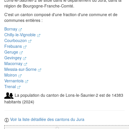
Lons-le-Saunier-2 se situe dans le département du Jura, dans la
région de Bourgogne-Franche-Comté.
C'est un canton composé d'une fraction d'une commune et de
communes entières :
Bornay
Chilly-le-Vignoble
Courbouzon
Frebuans
Geruge
Gevingey
Macornay
Messia-sur-Sorne
Moiron
Vernantois
Trenal
La population du canton de Lons-le-Saunier-2 est de 14383
habitants (2024)
Voir la liste détaillée des cantons du Jura