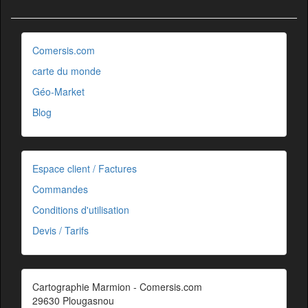
Comersis.com
carte du monde
Géo-Market
Blog
Espace client / Factures
Commandes
Conditions d'utilisation
Devis / Tarifs
Cartographie Marmion - Comersis.com
29630 Plougasnou