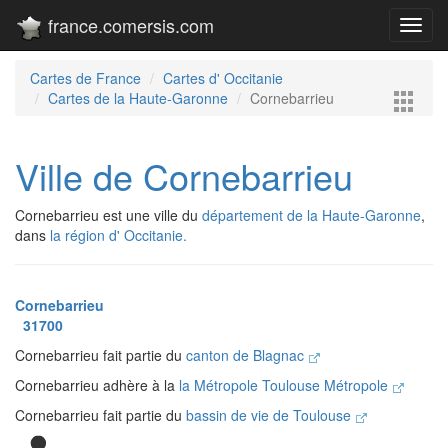
france.comersis.com
Toggl
navig
Cartes de France
Cartes d' Occitanie
Cartes de la Haute-Garonne
Cornebarrieu
Ville de Cornebarrieu
Cornebarrieu est une ville du
département de la Haute-Garonne
,
dans
la région d' Occitanie.
Cornebarrieu
31700
Cornebarrieu fait partie du
canton de Blagnac
Cornebarrieu adhère à la
la Métropole Toulouse Métropole
Cornebarrieu fait partie du
bassin de vie de Toulouse