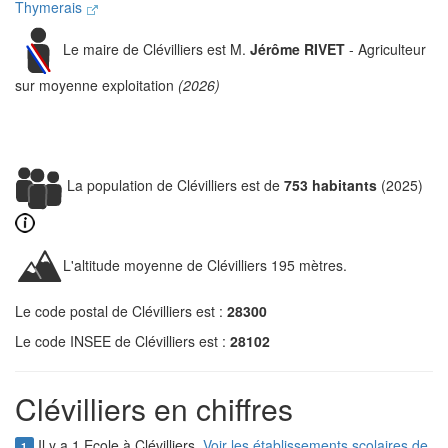
Thymerais
Le maire de Clévilliers est M.
Jérôme RIVET
- Agriculteur
sur moyenne exploitation
(2026)
La population de Clévilliers est de
753 habitants
(2025)
L'altitude moyenne de Clévilliers 195 mètres.
Le code postal de Clévilliers est :
28300
Le code INSEE de Clévilliers est :
28102
Clévilliers en chiffres
Il y a 1 Ecole à Clévilliers.
Voir les établissements scolaires de
1