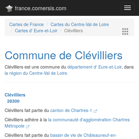
france.comersis.com
Toggl
navig
Cartes de France
Cartes du Centre-Val de Loire
Cartes d' Eure-et-Loir
Clévilliers
Commune de Clévilliers
Clévilliers est une commune du
département d' Eure-et-Loir
, dans
la région du Centre-Val de Loire.
Clévilliers
28300
Clévilliers fait partie du
canton de Chartres-1
Clévilliers adhère à la
la communauté d'agglomération Chartres
Métropole
Clévilliers fait partie du
bassin de vie de Châteauneuf-en-