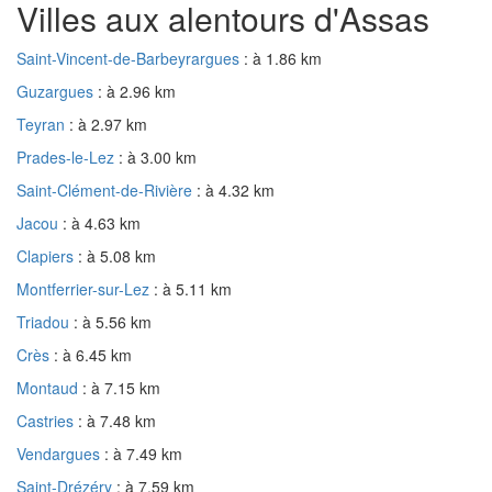
Villes aux alentours d'Assas
Saint-Vincent-de-Barbeyrargues
: à 1.86 km
Guzargues
: à 2.96 km
Teyran
: à 2.97 km
Prades-le-Lez
: à 3.00 km
Saint-Clément-de-Rivière
: à 4.32 km
Jacou
: à 4.63 km
Clapiers
: à 5.08 km
Montferrier-sur-Lez
: à 5.11 km
Triadou
: à 5.56 km
Crès
: à 6.45 km
Montaud
: à 7.15 km
Castries
: à 7.48 km
Vendargues
: à 7.49 km
Saint-Drézéry
: à 7.59 km