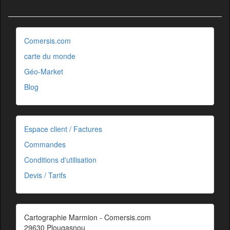
Comersis.com
carte du monde
Géo-Market
Blog
Espace client / Factures
Commandes
Conditions d'utilisation
Devis / Tarifs
Cartographie Marmion - Comersis.com
29630 Plougasnou