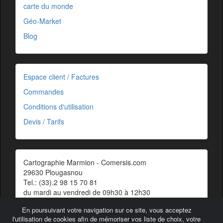
carte du monde
Géo-Market
Blog
Espace client / Factures
Commandes
Conditions d'utilisation
Devis / Tarifs
Cartographie Marmion - Comersis.com
29630 Plougasnou
Tel.: (33).2 98 15 70 81
du mardi au vendredi de 09h30 à 12h30
Siret : 387 676 828 00057
En poursuivant votre navigation sur ce site, vous acceptez
Contact
l'utilisation de cookies afin de mémoriser vos liste de choix, votre