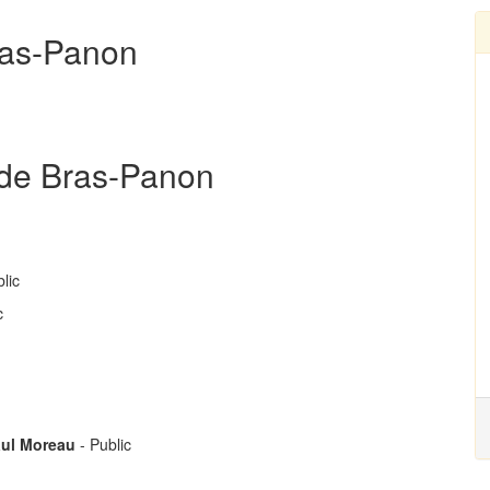
Bras-Panon
 de Bras-Panon
lic
c
aul Moreau
- Public