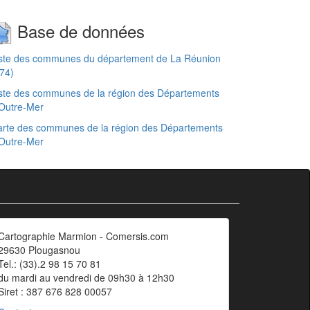
Base de données
iste des communes du département de La Réunion
74)
ste des communes de la région des Départements
Outre-Mer
rte des communes de la région des Départements
Outre-Mer
Cartographie Marmion - Comersis.com
29630 Plougasnou
Tel.: (33).2 98 15 70 81
du mardi au vendredi de 09h30 à 12h30
Siret : 387 676 828 00057