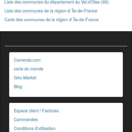
Liste des communes du département du Val-d'Oise (95)
Liste des communes de la région d' Île-de-France
Carte des communes de la région d' Île-de-France
Comersis.com
carte du monde
Géo-Market
Blog
Espace client / Factures
Commandes
Conditions d'utilisation