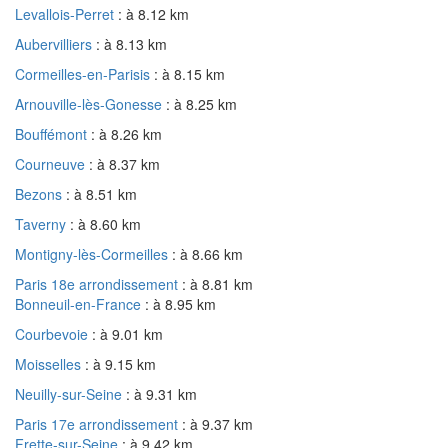
Levallois-Perret
: à 8.12 km
Aubervilliers
: à 8.13 km
Cormeilles-en-Parisis
: à 8.15 km
Arnouville-lès-Gonesse
: à 8.25 km
Bouffémont
: à 8.26 km
Courneuve
: à 8.37 km
Bezons
: à 8.51 km
Taverny
: à 8.60 km
Montigny-lès-Cormeilles
: à 8.66 km
Paris 18e arrondissement
: à 8.81 km
Bonneuil-en-France
: à 8.95 km
Courbevoie
: à 9.01 km
Moisselles
: à 9.15 km
Neuilly-sur-Seine
: à 9.31 km
Paris 17e arrondissement
: à 9.37 km
Frette-sur-Seine
: à 9.42 km