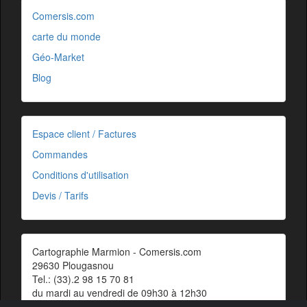
Comersis.com
carte du monde
Géo-Market
Blog
Espace client / Factures
Commandes
Conditions d'utilisation
Devis / Tarifs
Cartographie Marmion - Comersis.com
29630 Plougasnou
Tel.: (33).2 98 15 70 81
du mardi au vendredi de 09h30 à 12h30
Siret : 387 676 828 00057