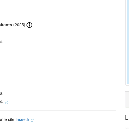
itants
(2025)
s.
a.
 %.
L
r le site
Insee.fr