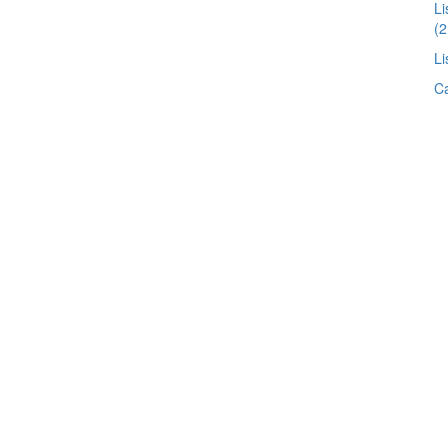
Li
(2
Li
Ca