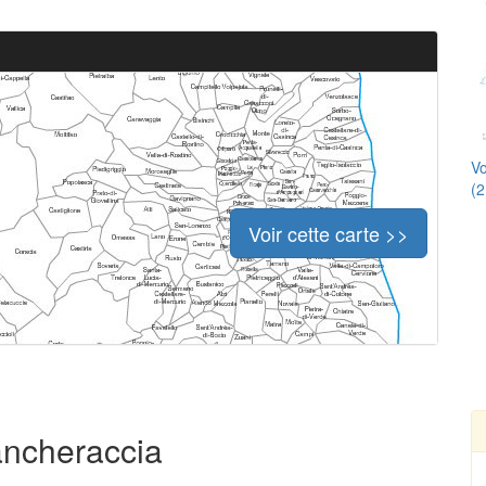
Vo
(2
Voir cette carte >>
ancheraccia