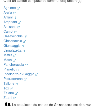
C'est un canton composé de commune(s) entière(s) :
Aghione
Aleria
Altiani
Ampriani
Antisanti
Campi
Casevecchie
Ghisonaccia
Giuncaggio
Linguizzetta
Matra
Moita
Pancheraccia
Pianello
Piedicorte-di-Gaggio
Pietraserena
Tallone
Tox
Zalana
Zuani
La population du canton de Ghisonaccia est de 9792