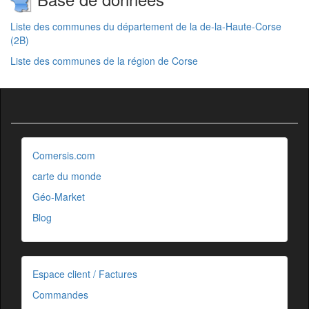
Liste des communes du département de la de-la-Haute-Corse
(2B)
Liste des communes de la région de Corse
Comersis.com
carte du monde
Géo-Market
Blog
Espace client / Factures
Commandes