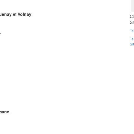
quenay
et
Volnay
.
Ca
Sa
Té
.
Té
Sa
mane
.