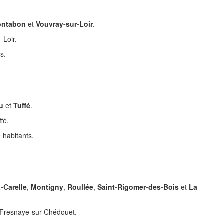
ntabon
et
Vouvray-sur-Loir
.
-Loir.
s.
ru
et
Tuffé
.
fé.
 habitants.
a-Carelle
,
Montigny
,
Roullée
,
Saint-Rigomer-des-Bois
et
La
a Fresnaye-sur-Chédouet.