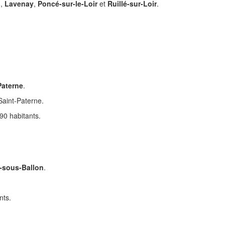
n
,
Lavenay
,
Poncé-sur-le-Loir
et
Ruillé-sur-Loir
.
.
Paterne
.
Saint-Paterne.
90 habitants.
-sous-Ballon
.
nts.