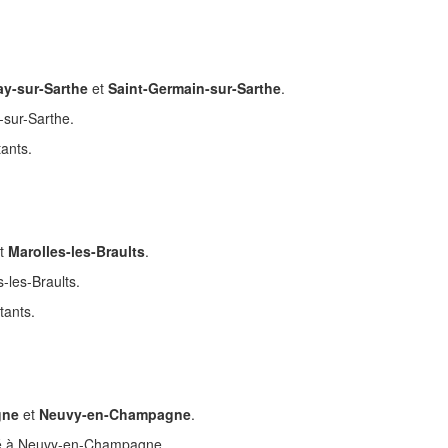
ay-sur-Sarthe
et
Saint-Germain-sur-Sarthe
.
-sur-Sarthe.
ants.
t
Marolles-les-Braults
.
s-les-Braults.
tants.
gne
et
Neuvy-en-Champagne
.
ué à Neuvy-en-Champagne.