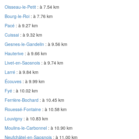
Oisseau-le-Petit
: à 7.54 km
Bourg-le-Roi
: à 7.76 km
Pacé
: à 9.27 km
Cuissai
: à 9.32 km
Gesnes-le-Gandelin
: à 9.56 km
Hauterive
: à 9.66 km
Livet-en-Saosnois
: à 9.74 km
Larré
: à 9.84 km
Écouves
: à 9.99 km
Fyé
: à 10.02 km
Ferrière-Bochard
: à 10.45 km
Rouessé-Fontaine
: à 10.58 km
Louvigny
: à 10.83 km
Moulins-le-Carbonnel
: à 10.90 km
Neufchâtel-en-Saosnois
: à 11.00 km