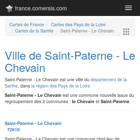
france.comersis.com
Toggl
navig
Cartes de France
Cartes des Pays de la Loire
Cartes de la Sarthe
Saint-Paterne - Le Chevain
Ville de Saint-Paterne - Le
Chevain
Saint-Paterne - Le Chevain est une ville du
département de la
Sarthe
, dans
la région des Pays de la Loire.
Saint-Paterne - Le Chevain
est une commune nouvelle issue du
regroupement des 2 communes :
le Chevain
et
Saint-Paterne
.
Saint-Paterne - Le Chevain
72610
Saint-Paterne - Le Chevain est une commune chef-lieu de