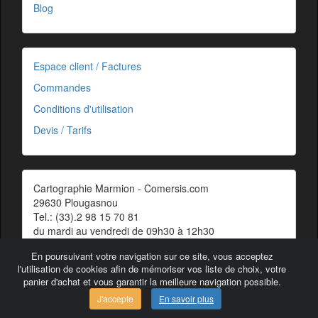
Blog
Espace client / Factures
Commandes
Conditions d'utilisation
Devis / Tarifs
Cartographie Marmion - Comersis.com
29630 Plougasnou
Tel.: (33).2 98 15 70 81
du mardi au vendredi de 09h30 à 12h30
Siret : 387 676 828 00057
En poursuivant votre navigation sur ce site, vous acceptez
Contact
l'utilisation de cookies afin de mémoriser vos liste de choix, votre
panier d'achat et vous garantir la meilleure navigation possible.
J'accepte
En savoir plus