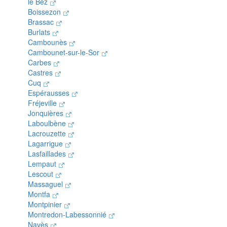
le Bez
Boissezon
Brassac
Burlats
Cambounès
Cambounet-sur-le-Sor
Carbes
Castres
Cuq
Espérausses
Fréjeville
Jonquières
Laboulbène
Lacrouzette
Lagarrigue
Lasfaillades
Lempaut
Lescout
Massaguel
Montfa
Montpinier
Montredon-Labessonnié
Navès