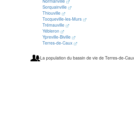
Normanville
Sorquainville
Thiouville
Tocqueville-les-Murs
Trémauville
Yébleron
Ypreville-Biville
Terres-de-Caux
La population du bassin de vie de Terres-de-Caux