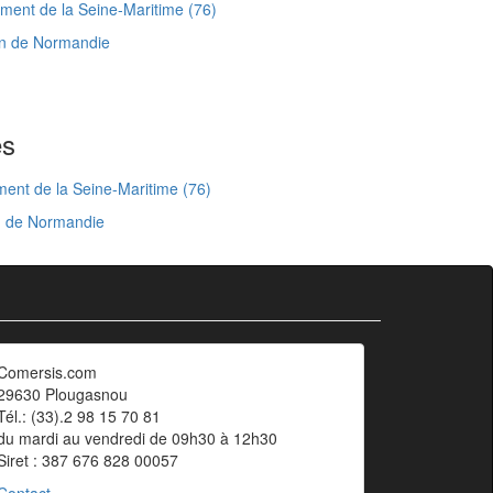
ent de la Seine-Maritime (76)
on de Normandie
es
ent de la Seine-Maritime (76)
n de Normandie
Comersis.com
29630 Plougasnou
Tél.: (33).2 98 15 70 81
du mardi au vendredi de 09h30 à 12h30
Siret : 387 676 828 00057
Contact