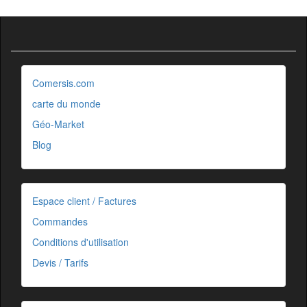
Comersis.com
carte du monde
Géo-Market
Blog
Espace client / Factures
Commandes
Conditions d'utilisation
Devis / Tarifs