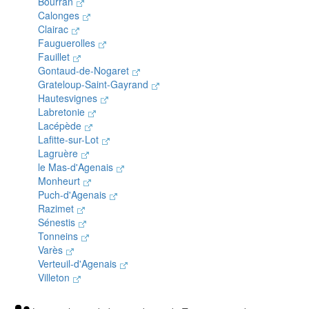
Bourran
Calonges
Clairac
Fauguerolles
Fauillet
Gontaud-de-Nogaret
Grateloup-Saint-Gayrand
Hautesvignes
Labretonie
Lacépède
Lafitte-sur-Lot
Lagruère
le Mas-d'Agenais
Monheurt
Puch-d'Agenais
Razimet
Sénestis
Tonneins
Varès
Verteuil-d'Agenais
Villeton