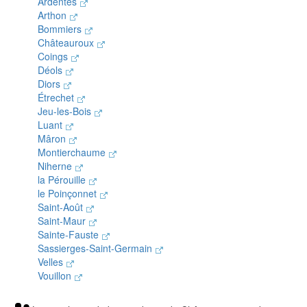
Ardentes
Arthon
Bommiers
Châteauroux
Coings
Déols
Diors
Étrechet
Jeu-les-Bois
Luant
Mâron
Montierchaume
Niherne
la Pérouille
le Poinçonnet
Saint-Août
Saint-Maur
Sainte-Fauste
Sassierges-Saint-Germain
Velles
Vouillon