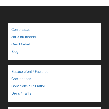
Comersis.com
carte du monde
Géo-Market
Blog
Espace client / Factures
Commandes
Conditions d'utilisation
Devis / Tarifs