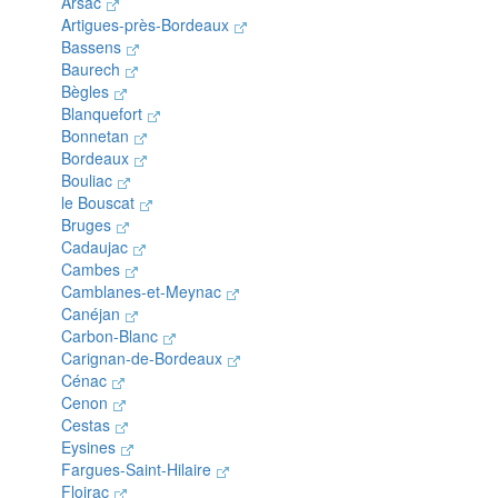
Arsac
Artigues-près-Bordeaux
Bassens
Baurech
Bègles
Blanquefort
Bonnetan
Bordeaux
Bouliac
le Bouscat
Bruges
Cadaujac
Cambes
Camblanes-et-Meynac
Canéjan
Carbon-Blanc
Carignan-de-Bordeaux
Cénac
Cenon
Cestas
Eysines
Fargues-Saint-Hilaire
Floirac