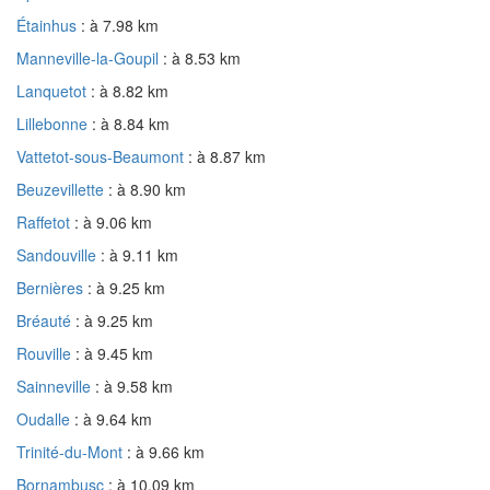
Étainhus
: à 7.98 km
Manneville-la-Goupil
: à 8.53 km
Lanquetot
: à 8.82 km
Lillebonne
: à 8.84 km
Vattetot-sous-Beaumont
: à 8.87 km
Beuzevillette
: à 8.90 km
Raffetot
: à 9.06 km
Sandouville
: à 9.11 km
Bernières
: à 9.25 km
Bréauté
: à 9.25 km
Rouville
: à 9.45 km
Sainneville
: à 9.58 km
Oudalle
: à 9.64 km
Trinité-du-Mont
: à 9.66 km
Bornambusc
: à 10.09 km