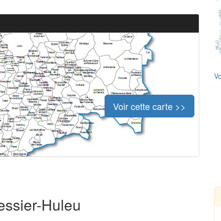
Vo
Voir cette carte >>
lessier-Huleu