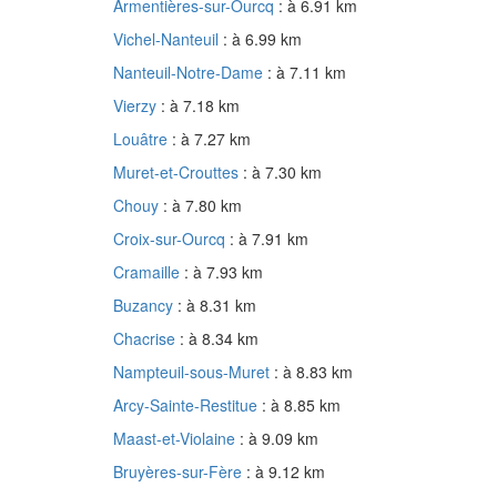
Armentières-sur-Ourcq
: à 6.91 km
Vichel-Nanteuil
: à 6.99 km
Nanteuil-Notre-Dame
: à 7.11 km
Vierzy
: à 7.18 km
Louâtre
: à 7.27 km
Muret-et-Crouttes
: à 7.30 km
Chouy
: à 7.80 km
Croix-sur-Ourcq
: à 7.91 km
Cramaille
: à 7.93 km
Buzancy
: à 8.31 km
Chacrise
: à 8.34 km
Nampteuil-sous-Muret
: à 8.83 km
Arcy-Sainte-Restitue
: à 8.85 km
Maast-et-Violaine
: à 9.09 km
Bruyères-sur-Fère
: à 9.12 km