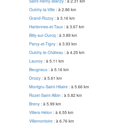
Saint-Rémy-Blanzy
: à 2.31 km
Oulchy-la-Ville
: à 2.86 km
Grand-Rozoy
: à 3.16 km
Hartennes-et-Taux
: à 3.67 km
Billy-sur-Ourcq
: à 3.89 km
Parcy-et-Tigny
: à 3.93 km
Oulchy-le-Château
: à 4.25 km
Launoy
: à 5.11 km
Beugneux
: à 5.16 km
Droizy
: à 5.61 km
Montgru-Saint-Hilaire
: à 5.66 km
Rozet-Saint-Albin
: à 5.82 km
Breny
: à 5.99 km
Villers-Hélon
: à 6.55 km
Villemontoire
: à 6.76 km