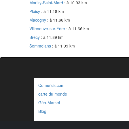
Marizy-Saint-Mard
: à 10.93 km
Ploisy
: à 11.18 km
Macogny
: à 11.66 km
Villeneuve-sur-Fère
: à 11.66 km
Brécy
: à 11.89 km
Sommelans
: à 11.99 km
Comersis.com
carte du monde
Géo-Market
Blog