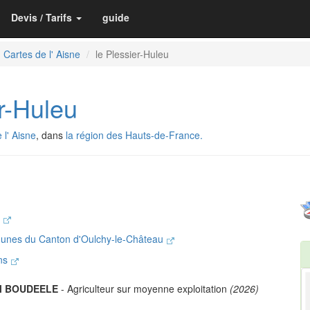
Devis / Tarifs
guide
Cartes de l' Aisne
le Plessier-Huleu
r-Huleu
l' Aisne
, dans
la région des Hauts-de-France.
s
nes du Canton d'Oulchy-le-Château
ons
el BOUDEELE
- Agriculteur sur moyenne exploitation
(2026)