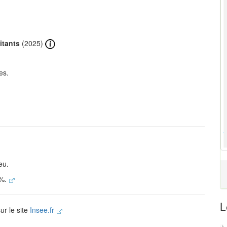
itants
(2025)
es.
eu.
 %.
L
ur le site
Insee.fr