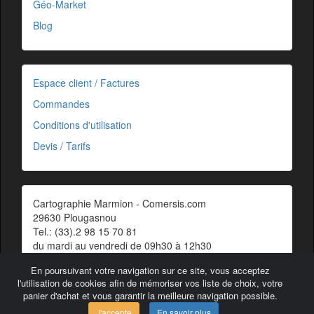
Géo-Market
Blog
Espace client / Factures
Commandes
Conditions d'utilisation
Devis / Tarifs
Cartographie Marmion - Comersis.com
29630 Plougasnou
Tel.: (33).2 98 15 70 81
du mardi au vendredi de 09h30 à 12h30
Siret : 387 676 828 00057
En poursuivant votre navigation sur ce site, vous acceptez
Contact
l'utilisation de cookies afin de mémoriser vos liste de choix, votre
panier d'achat et vous garantir la meilleure navigation possible.
J'accepte
En savoir plus