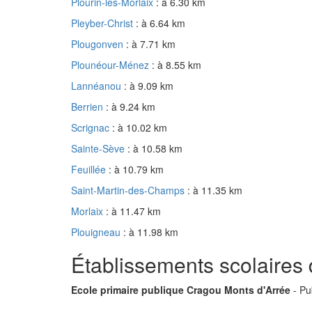
Plourin-lès-Morlaix
: à 6.30 km
Pleyber-Christ
: à 6.64 km
Plougonven
: à 7.71 km
Plounéour-Ménez
: à 8.55 km
Lannéanou
: à 9.09 km
Berrien
: à 9.24 km
Scrignac
: à 10.02 km
Sainte-Sève
: à 10.58 km
Feuillée
: à 10.79 km
Saint-Martin-des-Champs
: à 11.35 km
Morlaix
: à 11.47 km
Plouigneau
: à 11.98 km
Établissements scolaires
Ecole primaire publique Cragou Monts d'Arrée
- Pu