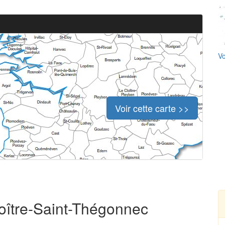
Vo
Voir cette carte >>
loître-Saint-Thégonnec