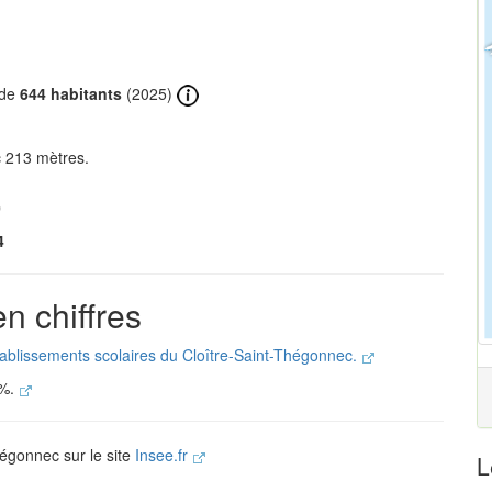
 de
644 habitants
(2025)
c 213 mètres.
0
4
n chiffres
établissements scolaires du Cloître-Saint-Thégonnec.
 %.
hégonnec sur le site
Insee.fr
L