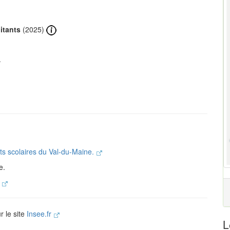
itants
(2025)
.
nts scolaires du Val-du-Maine.
e.
.
r le site
Insee.fr
L