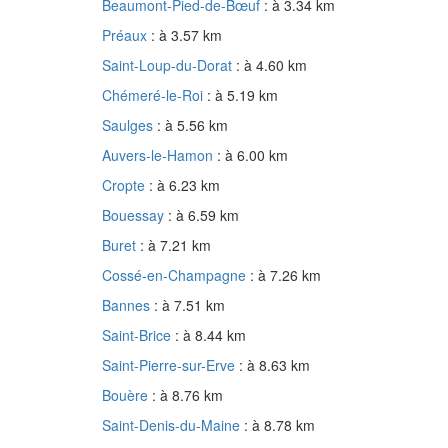
Beaumont-Pied-de-Bœuf
: à 3.34 km
Préaux
: à 3.57 km
Saint-Loup-du-Dorat
: à 4.60 km
Chémeré-le-Roi
: à 5.19 km
Saulges
: à 5.56 km
Auvers-le-Hamon
: à 6.00 km
Cropte
: à 6.23 km
Bouessay
: à 6.59 km
Buret
: à 7.21 km
Cossé-en-Champagne
: à 7.26 km
Bannes
: à 7.51 km
Saint-Brice
: à 8.44 km
Saint-Pierre-sur-Erve
: à 8.63 km
Bouère
: à 8.76 km
Saint-Denis-du-Maine
: à 8.78 km