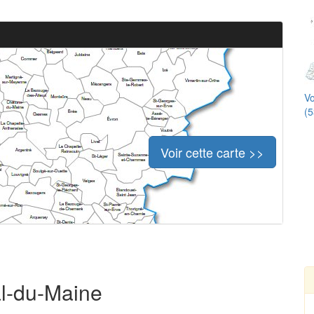
Vo
(5
Voir cette carte >>
al-du-Maine