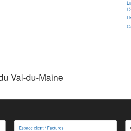
L
(5
Li
Ca
 du Val-du-Maine
Espace client / Factures