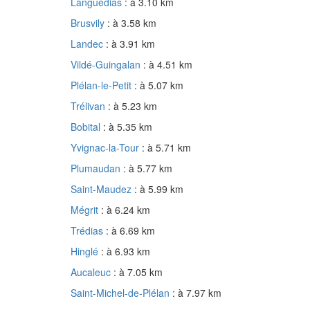
Languédias
: à 3.10 km
Brusvily
: à 3.58 km
Landec
: à 3.91 km
Vildé-Guingalan
: à 4.51 km
Plélan-le-Petit
: à 5.07 km
Trélivan
: à 5.23 km
Bobital
: à 5.35 km
Yvignac-la-Tour
: à 5.71 km
Plumaudan
: à 5.77 km
Saint-Maudez
: à 5.99 km
Mégrit
: à 6.24 km
Trédias
: à 6.69 km
Hinglé
: à 6.93 km
Aucaleuc
: à 7.05 km
Saint-Michel-de-Plélan
: à 7.97 km