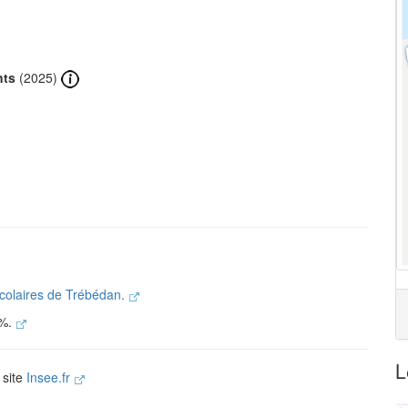
nts
(2025)
scolaires de Trébédan.
 %.
L
 site
Insee.fr