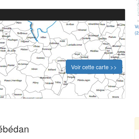
Vo
(2
Voir cette carte >>
rébédan