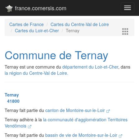
france.comersis.com
Toggl
navig
Cartes de France
Cartes du Centre-Val de Loire
Cartes du Loir-et-Cher
Ternay
Commune de Ternay
Ternay est une commune du
département du Loir-et-Cher
, dans
la région du Centre-Val de Loire.
Ternay
41800
Ternay fait partie du
canton de Montoire-sur-le-Loir
Ternay adhère à la
la communauté d'agglomération Territoires
Vendômois
Ternay fait partie du
bassin de vie de Montoire-sur-le-Loir