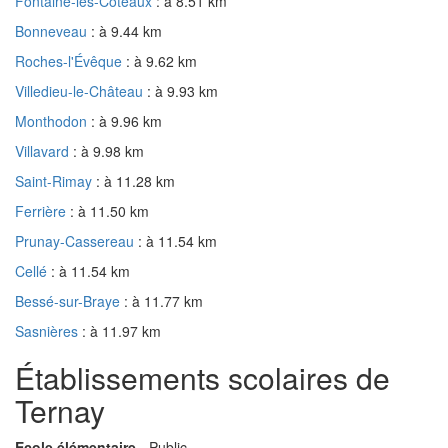
Fontaine-les-Coteaux
: à 8.51 km
Bonneveau
: à 9.44 km
Roches-l'Évêque
: à 9.62 km
Villedieu-le-Château
: à 9.93 km
Monthodon
: à 9.96 km
Villavard
: à 9.98 km
Saint-Rimay
: à 11.28 km
Ferrière
: à 11.50 km
Prunay-Cassereau
: à 11.54 km
Cellé
: à 11.54 km
Bessé-sur-Braye
: à 11.77 km
Sasnières
: à 11.97 km
Établissements scolaires de
Ternay
Ecole élémentaire
- Public