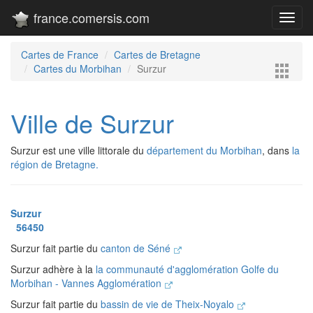
france.comersis.com
Toggl
navig
Cartes de France
Cartes de Bretagne
Cartes du Morbihan
Surzur
Ville de Surzur
Surzur est une ville littorale du
département du Morbihan
, dans
la
région de Bretagne.
Surzur
56450
Surzur fait partie du
canton de Séné
Surzur adhère à la
la communauté d'agglomération Golfe du
Morbihan - Vannes Agglomération
Surzur fait partie du
bassin de vie de Theix-Noyalo