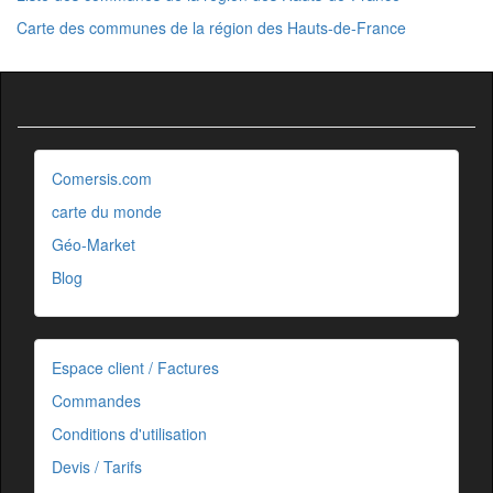
Carte des communes de la région des Hauts-de-France
Comersis.com
carte du monde
Géo-Market
Blog
Espace client / Factures
Commandes
Conditions d'utilisation
Devis / Tarifs