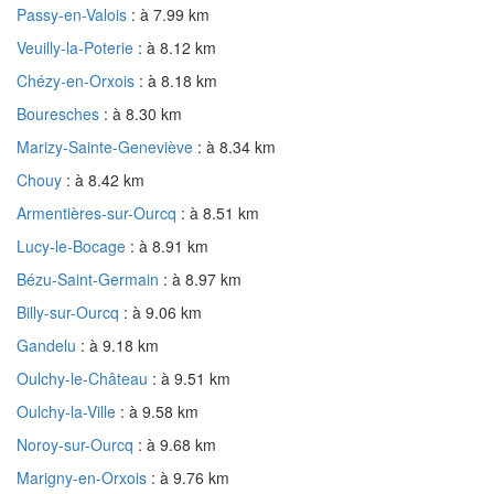
Passy-en-Valois
: à 7.99 km
Veuilly-la-Poterie
: à 8.12 km
Chézy-en-Orxois
: à 8.18 km
Bouresches
: à 8.30 km
Marizy-Sainte-Geneviève
: à 8.34 km
Chouy
: à 8.42 km
Armentières-sur-Ourcq
: à 8.51 km
Lucy-le-Bocage
: à 8.91 km
Bézu-Saint-Germain
: à 8.97 km
Billy-sur-Ourcq
: à 9.06 km
Gandelu
: à 9.18 km
Oulchy-le-Château
: à 9.51 km
Oulchy-la-Ville
: à 9.58 km
Noroy-sur-Ourcq
: à 9.68 km
Marigny-en-Orxois
: à 9.76 km