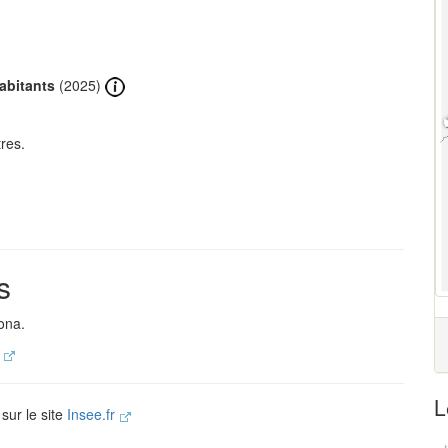
abitants
(2025)
res.
s
ona.
.
L
sur le site
Insee.fr