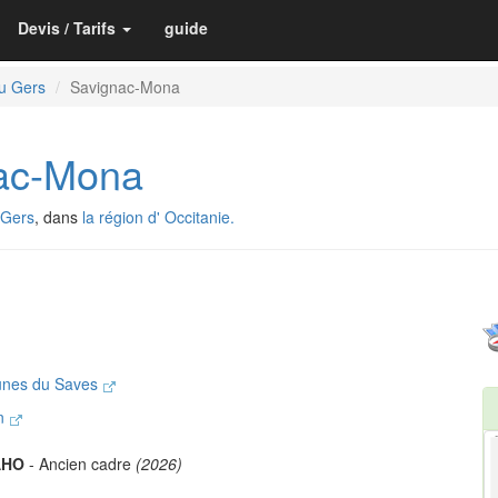
Devis / Tarifs
guide
u Gers
Savignac-Mona
ac-Mona
 Gers
, dans
la région d' Occitanie.
unes du Saves
an
AHO
- Ancien cadre
(2026)