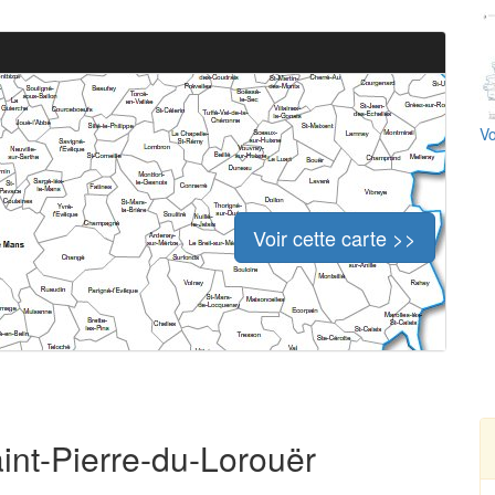
Vo
Voir cette carte >>
aint-Pierre-du-Lorouër