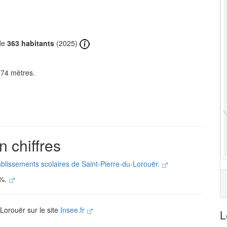
 de
363 habitants
(2025)
 74 mètres.
n chiffres
tablissements scolaires de Saint-Pierre-du-Lorouër.
 %.
-Lorouër sur le site
Insee.fr
L