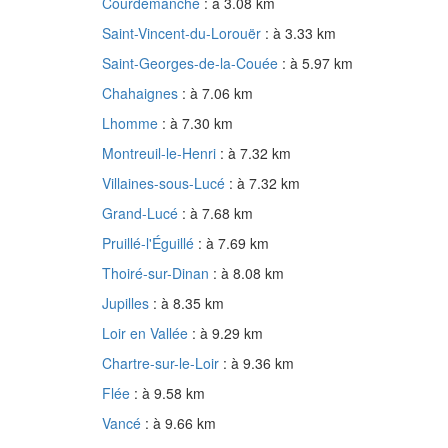
Courdemanche
: à 3.08 km
Saint-Vincent-du-Lorouër
: à 3.33 km
Saint-Georges-de-la-Couée
: à 5.97 km
Chahaignes
: à 7.06 km
Lhomme
: à 7.30 km
Montreuil-le-Henri
: à 7.32 km
Villaines-sous-Lucé
: à 7.32 km
Grand-Lucé
: à 7.68 km
Pruillé-l'Éguillé
: à 7.69 km
Thoiré-sur-Dinan
: à 8.08 km
Jupilles
: à 8.35 km
Loir en Vallée
: à 9.29 km
Chartre-sur-le-Loir
: à 9.36 km
Flée
: à 9.58 km
Vancé
: à 9.66 km