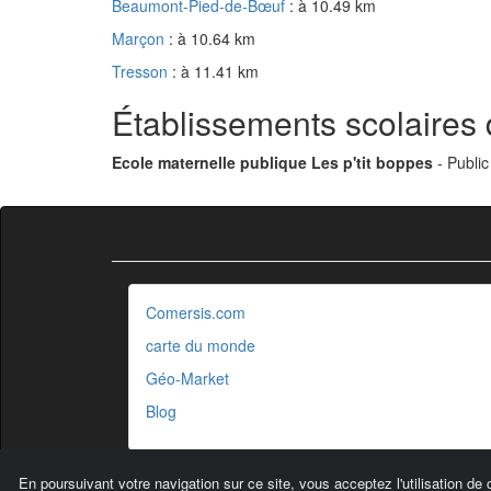
Beaumont-Pied-de-Bœuf
: à 10.49 km
Marçon
: à 10.64 km
Tresson
: à 11.41 km
Établissements scolaires 
Ecole maternelle publique Les p'tit boppes
- Public
Comersis.com
carte du monde
Géo-Market
Blog
En poursuivant votre navigation sur ce site, vous acceptez l'utilisation de 