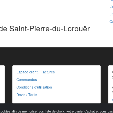
Li
Li
Ca
de Saint-Pierre-du-Lorouër
Espace client / Factures
Commandes
Conditions d'utilisation
Devis / Tarifs
cookies afin de mémoriser vos liste de choix, votre panier d'achat et vous gara