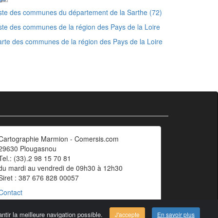
ste des communes du département de la Sarthe (72)
ste des communes de la région des Pays de la Loire
rte des communes de la région des Pays de la Loire
Cartographie Marmion - Comersis.com
29630 Plougasnou
Tel.: (33).2 98 15 70 81
du mardi au vendredi de 09h30 à 12h30
Siret : 387 676 828 00057
Contact
ntir la meilleure navigation possible.
J'accepte
En savoir plus