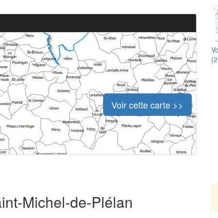
Vo
(2
Voir cette carte >>
aint-Michel-de-Plélan