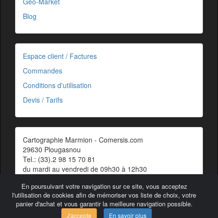
Géo-Market
Blog
Espace client / Factures
Commandes
Conditions d'utilisation
Devis / Tarifs
Cartographie Marmion - Comersis.com
29630 Plougasnou
Tel.: (33).2 98 15 70 81
du mardi au vendredi de 09h30 à 12h30
Siret : 387 676 828 00057
En poursuivant votre navigation sur ce site, vous acceptez
Contact
l'utilisation de cookies afin de mémoriser vos liste de choix, votre
panier d'achat et vous garantir la meilleure navigation possible.
J'accepte
En savoir plus