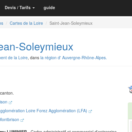
Devis / Tarifs
guide
es
Cartes de la Loire
Saint-Jean-Soleymieux
ean-Soleymieux
ent de la Loire
, dans
la région d' Auvergne-Rhône-Alpes.
canton.
rison
gglomération Loire Forez Agglomération (LFA)
 Montbrison
my LUMINIER
- Cadre administratif et commercial d'entreprise