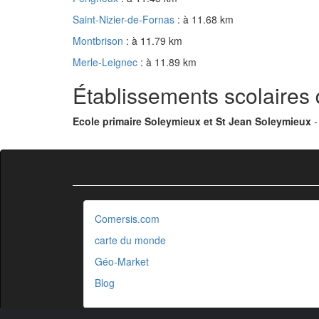
Saint-Nizier-de-Fornas
: à 11.68 km
Montbrison
: à 11.79 km
Merle-Leignec
: à 11.89 km
Établissements scolaires
Ecole primaire Soleymieux et St Jean Soleymieux
-
Comersis.com
carte du monde
Géo-Market
Blog