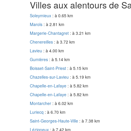
Villes aux alentours de 
Soleymieux
: à 0.65 km
Marols
: à 2.81 km
Margerie-Chantagret
: à 3.21 km
Chenereilles
: à 3.72 km
Lavieu
: à 4.00 km
Gumières
: à 5.14 km
Boisset-Saint-Priest
: à 5.15 km
Chazelles-sur-Lavieu
: à 5.19 km
Chapelle-en-Lafaye
: à 5.82 km
Chapelle-en-Lafaye
: à 5.82 km
Montarcher
: à 6.02 km
Luriecq
: à 6.70 km
Saint-Georges-Haute-Ville
: à 7.38 km
Lézigneux
: à 7.42 km