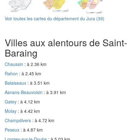
Voir toutes les cartes du département du Jura (39)
Villes aux alentours de Saint-
Baraing
Chaussin
: à 2.36 km
Rahon
: à 2.45 km
Balaiseaux
: à 3.51 km
Asnans-Beauvoisin
: à 3.91 km
Gatey
: à 4.12 km
Molay
: à 4.42 km
Champdivers
: à 4.72 km
Peseux
: à 4.87 km
Longwy-sur-le-Doubs
: à 5.03 km