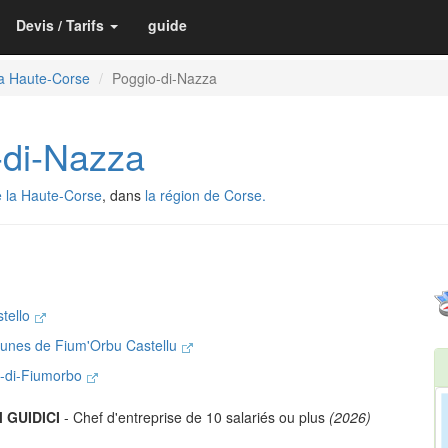
Devis / Tarifs
guide
la Haute-Corse
Poggio-di-Nazza
di-Nazza
 la Haute-Corse
, dans
la région de Corse.
tello
nes de Fium'Orbu Castellu
li-di-Fiumorbo
l GUIDICI
- Chef d'entreprise de 10 salariés ou plus
(2026)