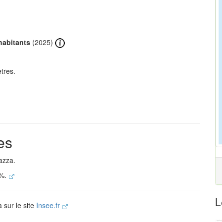
habitants
(2025)
tres.
es
azza.
 %.
L
 sur le site
Insee.fr