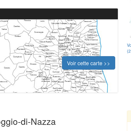
Vo
(2
Voir cette carte >>
oggio-di-Nazza