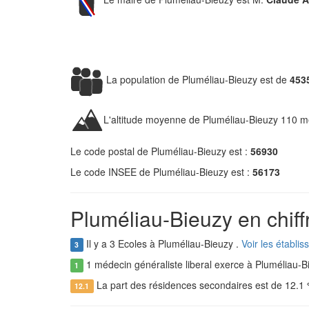
La population de Pluméliau-Bieuzy est de
453
L'altitude moyenne de Pluméliau-Bieuzy 110 m
Le code postal de Pluméliau-Bieuzy est :
56930
Le code INSEE de Pluméliau-Bieuzy est :
56173
Pluméliau-Bieuzy en chiff
Il y a 3 Ecoles à Pluméliau-Bieuzy .
Voir les établi
3
1 médecin généraliste liberal exerce à Pluméliau-B
1
La part des résidences secondaires est de 12.1
12.1