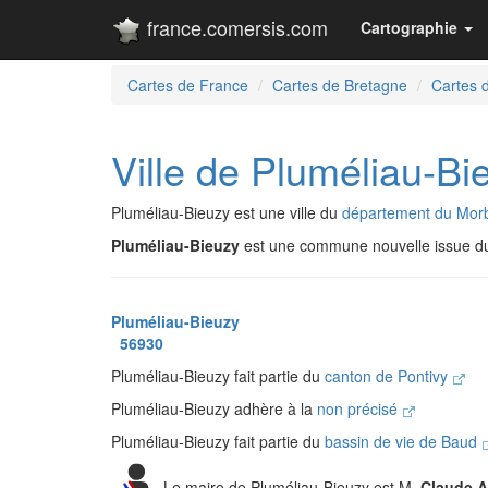
france.comersis.com
Cartographie
Cartes de France
Cartes de Bretagne
Cartes 
Ville de Pluméliau-Bi
Pluméliau-Bieuzy est une ville du
département du Mor
Pluméliau-Bieuzy
est une commune nouvelle issue 
Pluméliau-Bieuzy
56930
Pluméliau-Bieuzy fait partie du
canton de Pontivy
Pluméliau-Bieuzy adhère à la
non précisé
Pluméliau-Bieuzy fait partie du
bassin de vie de Baud
Le maire de Pluméliau-Bieuzy est M.
Claude 