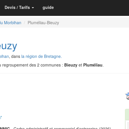
Devis / Tarifs
guide
du Morbihan
Pluméliau-Bieuzy
euzy
bihan
, dans
la région de Bretagne.
du regroupement des 2 communes :
Bieuzy
et
Pluméliau
.
ANNIC
- Cadre administratif et commercial d'entreprise
(2026)