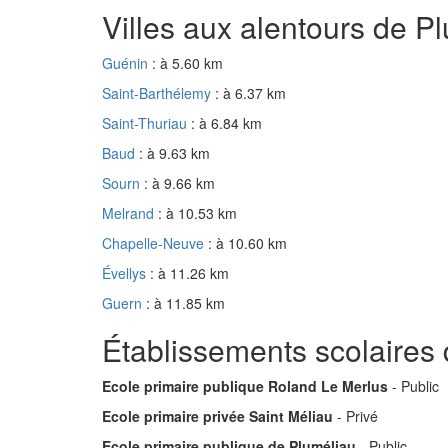
Villes aux alentours de P
Guénin
: à 5.60 km
Saint-Barthélemy
: à 6.37 km
Saint-Thuriau
: à 6.84 km
Baud
: à 9.63 km
Sourn
: à 9.66 km
Melrand
: à 10.53 km
Chapelle-Neuve
: à 10.60 km
Évellys
: à 11.26 km
Guern
: à 11.85 km
Établissements scolaires
Ecole primaire publique Roland Le Merlus
- Public
Ecole primaire privée Saint Méliau
- Privé
Ecole primaire publique de Pluméliau
- Public