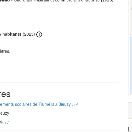
5 habitants
(2025)
ètres.
res
ssements scolaires de Pluméliau-Bieuzy .
ieuzy .
 %.
L