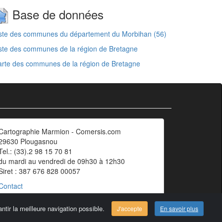
Base de données
ste des communes du département du Morbihan (56)
ste des communes de la région de Bretagne
rte des communes de la région de Bretagne
Cartographie Marmion - Comersis.com
29630 Plougasnou
Tel.: (33).2 98 15 70 81
du mardi au vendredi de 09h30 à 12h30
Siret : 387 676 828 00057
Contact
ntir la meilleure navigation possible.
J'accepte
En savoir plus