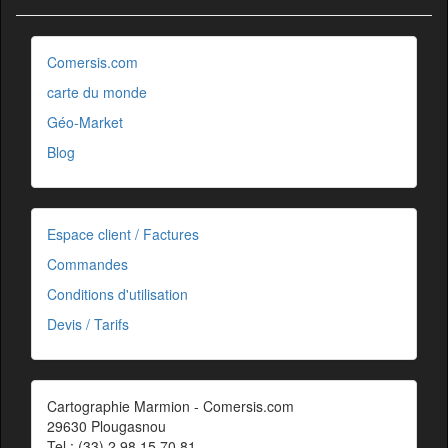
Comersis.com
carte du monde
Géo-Market
Blog
Espace client / Factures
Commandes
Conditions d'utilisation
Devis / Tarifs
Cartographie Marmion - Comersis.com
29630 Plougasnou
Tel.: (33).2 98 15 70 81