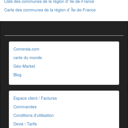
Liste des communes de la région d' Île-de-France
Carte des communes de la région d' Île-de-France
Comersis.com
carte du monde
Géo-Market
Blog
Espace client / Factures
Commandes
Conditions d'utilisation
Devis / Tarifs