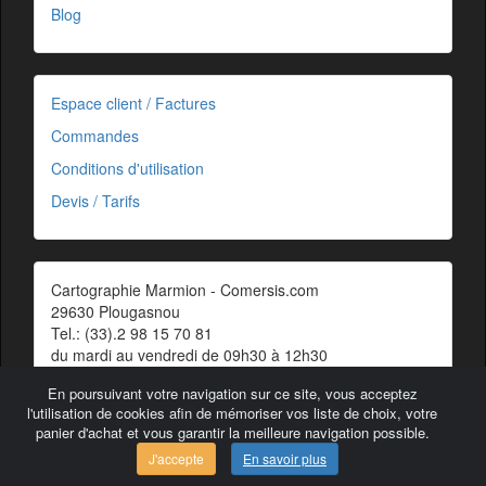
Blog
Espace client / Factures
Commandes
Conditions d'utilisation
Devis / Tarifs
Cartographie Marmion - Comersis.com
29630 Plougasnou
Tel.: (33).2 98 15 70 81
du mardi au vendredi de 09h30 à 12h30
Siret : 387 676 828 00057
En poursuivant votre navigation sur ce site, vous acceptez
Contact
l'utilisation de cookies afin de mémoriser vos liste de choix, votre
panier d'achat et vous garantir la meilleure navigation possible.
J'accepte
En savoir plus