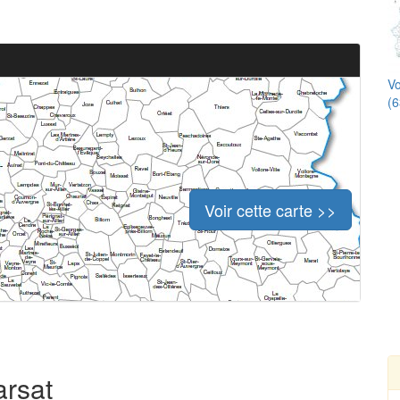
Vo
(6
Voir cette carte >>
arsat