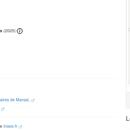
ts
(2025)
laires de Marsat.
.
L
te
Insee.fr