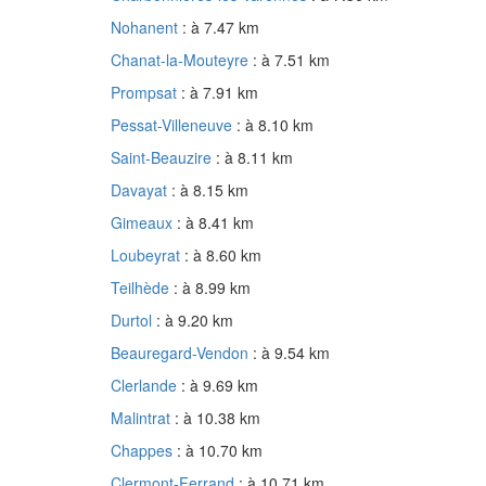
Nohanent
: à 7.47 km
Chanat-la-Mouteyre
: à 7.51 km
Prompsat
: à 7.91 km
Pessat-Villeneuve
: à 8.10 km
Saint-Beauzire
: à 8.11 km
Davayat
: à 8.15 km
Gimeaux
: à 8.41 km
Loubeyrat
: à 8.60 km
Teilhède
: à 8.99 km
Durtol
: à 9.20 km
Beauregard-Vendon
: à 9.54 km
Clerlande
: à 9.69 km
Malintrat
: à 10.38 km
Chappes
: à 10.70 km
Clermont-Ferrand
: à 10.71 km