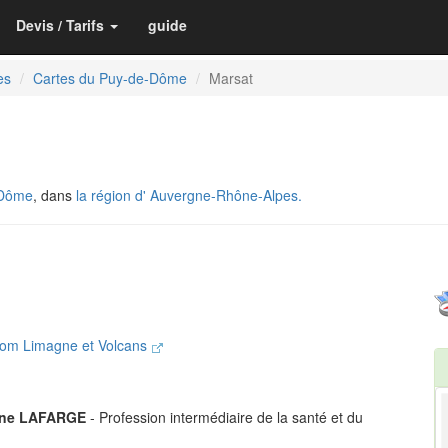
Devis / Tarifs
guide
es
Cartes du Puy-de-Dôme
Marsat
-Dôme
, dans
la région d' Auvergne-Rhône-Alpes.
iom Limagne et Volcans
ine LAFARGE
- Profession intermédiaire de la santé et du