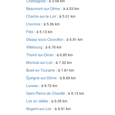
Chahaignes
: à 3.58 km
Beaumont-sur-Dême
: à 4.53 km
Chartre-sur-le-Loir
: à 5.01 km
Lhomme
: à 5.06 km
Flée
: à 5.13 km
Dissay-sous-Courcillon
: à 5.91 km
Villebourg
: à 6.76 km
Thoiré-sur-Dinan
: à 6.85 km
Montval-sur-Loir
: à 7.32 km
Bueil-en-Touraine
: à 7.81 km
Épeigné-sur-Dême
: à 8.69 km
Luceau
: à 8.72 km
Saint-Pierre-de-Chevillé
: à 9.13 km
Loir en Vallée
: à 9.35 km
Nogent-sur-Loir
: à 9.91 km