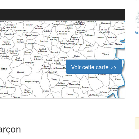
Vo
Voir cette carte >>
arçon