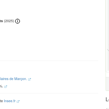
ts
(2025)
olaires de Marçon.
 %.
L
ite
Insee.fr