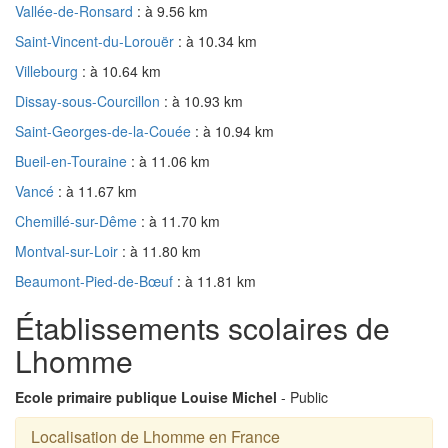
Vallée-de-Ronsard
: à 9.56 km
Saint-Vincent-du-Lorouër
: à 10.34 km
Villebourg
: à 10.64 km
Dissay-sous-Courcillon
: à 10.93 km
Saint-Georges-de-la-Couée
: à 10.94 km
Bueil-en-Touraine
: à 11.06 km
Vancé
: à 11.67 km
Chemillé-sur-Dême
: à 11.70 km
Montval-sur-Loir
: à 11.80 km
Beaumont-Pied-de-Bœuf
: à 11.81 km
Établissements scolaires de
Lhomme
Ecole primaire publique Louise Michel
- Public
Localisation de Lhomme en France