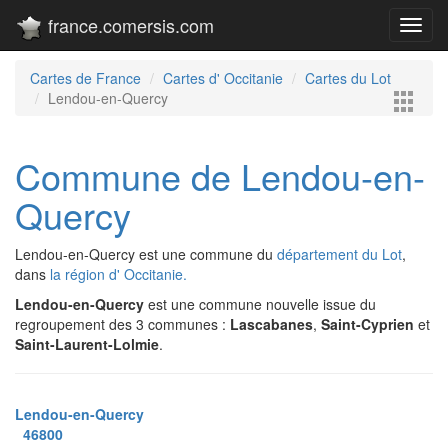
france.comersis.com
Toggl
navig
Cartes de France
Cartes d' Occitanie
Cartes du Lot
Lendou-en-Quercy
Commune de Lendou-en-
Quercy
Lendou-en-Quercy est une commune du
département du Lot
,
dans
la région d' Occitanie.
Lendou-en-Quercy
est une commune nouvelle issue du
regroupement des 3 communes :
Lascabanes
,
Saint-Cyprien
et
Saint-Laurent-Lolmie
.
Lendou-en-Quercy
46800