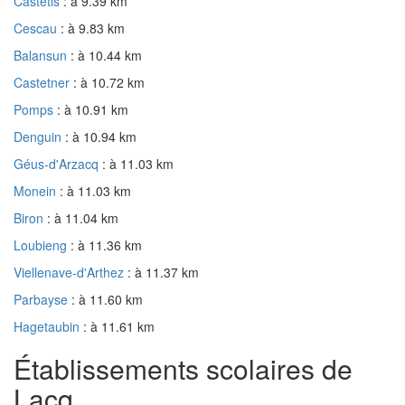
Castétis
: à 9.39 km
Cescau
: à 9.83 km
Balansun
: à 10.44 km
Castetner
: à 10.72 km
Pomps
: à 10.91 km
Denguin
: à 10.94 km
Géus-d'Arzacq
: à 11.03 km
Monein
: à 11.03 km
Biron
: à 11.04 km
Loubieng
: à 11.36 km
Viellenave-d'Arthez
: à 11.37 km
Parbayse
: à 11.60 km
Hagetaubin
: à 11.61 km
Établissements scolaires de
Lacq