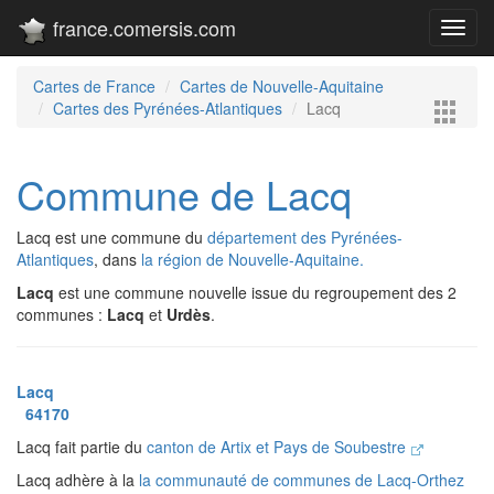
france.comersis.com
Toggl
navig
Cartes de France
Cartes de Nouvelle-Aquitaine
Cartes des Pyrénées-Atlantiques
Lacq
Commune de Lacq
Lacq est une commune du
département des Pyrénées-
Atlantiques
, dans
la région de Nouvelle-Aquitaine.
Lacq
est une commune nouvelle issue du regroupement des 2
communes :
Lacq
et
Urdès
.
Lacq
64170
Lacq fait partie du
canton de Artix et Pays de Soubestre
Lacq adhère à la
la communauté de communes de Lacq-Orthez