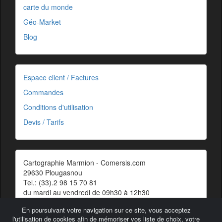
carte du monde
Géo-Market
Blog
Espace client / Factures
Commandes
Conditions d'utilisation
Devis / Tarifs
Cartographie Marmion - Comersis.com
29630 Plougasnou
Tel.: (33).2 98 15 70 81
du mardi au vendredi de 09h30 à 12h30
Siret : 387 676 828 00057
En poursuivant votre navigation sur ce site, vous acceptez
Contact
l'utilisation de cookies afin de mémoriser vos liste de choix, votre